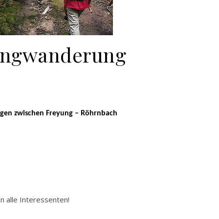
ngwanderung
gen zwischen Freyung – Röhrnbach
lle Inter­essen­ten!